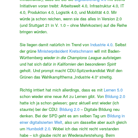
Initiativen voran treibt: Arbeitswelt 4.0, Infrastruktur 4.0, IT
4.0, Produktion 4.0, Logistik 4.0, und Mobilität 4.0. Mir
würde ja schon reichen, wenn sie das alles in Version 2.0
(und Stuttgart 21 in V. 1.0 – ohne Mehrkosten) auf die Reihe
bringen würden.
Sie liegen damit natürlich im Trend von
Industrie 4.0
. Selbst
der grüne
Ministerpräsident Kretschmann
will mit Baden-
Württemberg
wieder in die Champions League aufsteige
n
und hat sich dafür
in Kalifornien den besonderen Spirit
geholt. Und prompt macht CDU-Spitzenkandidat Wolf den
Grünen das
Wahlkampfthema
„Industrie 4.0“ streitig.
Richtig irritiert hat mich allerdings, dass es mit
Lernen 5.0
schon wieder eine neue Art zu Lernen gibt. Von
Bildung 2.0
hatte ich ja schon gelesen; ganz aktuell erst wieder (ich
staunte) bei der CDU:
Bildung 2.0
– Digitale Bildung neu
denken. Bei der SPD geht es am selben Tag um
Bildung in
einer digitalisierten Welt
, also um dasselbe aber auch gleich
um
Humboldt 2.0
. Wobei ich das nicht recht verstanden
habe – ich glaube nicht an Wiederauferstehung. Beim