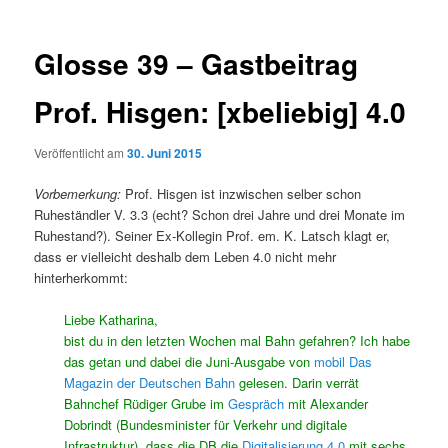
Glosse 39 – Gastbeitrag
Prof. Hisgen: [xbeliebig] 4.0
Veröffentlicht am
30. Juni 2015
Vorbemerkung:
Prof. Hisgen ist inzwischen selber schon
Ruheständler V. 3.3 (echt? Schon drei Jahre und drei Monate im
Ruhestand?). Seiner Ex-Kollegin Prof. em. K. Latsch klagt er,
dass er vielleicht deshalb dem Leben 4.0 nicht mehr
hinterherkommt:
Liebe Katharina,
bist du in den letzten Wochen mal Bahn gefahren? Ich habe
das getan und dabei die Juni-Ausgabe von
mobil Das
Magazin der Deutschen Bahn
gelesen. Darin verrät
Bahnchef Rüdiger Grube im
Gespräch
mit Alexander
Dobrindt (Bundesminister für Verkehr und digitale
Infrastruktur), dass die DB die
Digitalisierung 4.0
mit sechs