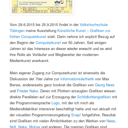
Vom 29.6.2015 bis 25.9.2015 findet in der
Volkshochschule
Tübingen
meine Ausstellung
Künstliche Kunst – Grafiken zur
frühen Computerkunst
statt. Darin nehme ich explizit Bezug auf
den Beginn der
Computerkunst
vor 50 Jahren. Seit einigen
Jahren ist das Interesse an dieser wieder erwacht und es wird
ihre Rolle als Vorläufer und Wegbereiter der modernen
Medienkunst anerkannt.
Mein eigener Zugang zur Computerkunst ist einerseits die
Diskussion der 70er Jahre zur
Informationsästhetik
von Max
Bense, andererseits ganz konkret die Grafiken von
Georg Nees
und
Frieder Nake
. Deren mit Plottern erzeugten Grafiken wiesen
direkte Parallelen auf zur Erzeugung der
Schildkrötengrafiken
mit
der Programmiersprache
Logo,
mit der ich mich als
Mediendidaktiker intensiver beschäftigt hatte und nun aktuell mit
der visuellen Programmierumgebung
Snap!
fortgeführe. Resultat
sind Grafiken mit vielen Ähnlichkeiten zu den Werken von
Nees
,
Noll
,
Nake
,
Molnar
und anderen. Die meisten Grafiken sind