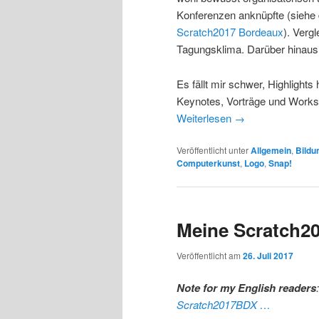
Konferenzen anknüpfte (siehe
Scratch2017 Bordeaux
). Verg
Tagungsklima. Darüber hinaus wa
Es fällt mir schwer, Highligh
Keynotes, Vorträge und Worksh
Weiterlesen
→
Veröffentlicht unter
Allgemein
,
Bildu
Computerkunst
,
Logo
,
Snap!
Meine Scratch
Veröffentlicht am
26. Juli 2017
Note for my English readers
Scratch2017BDX …