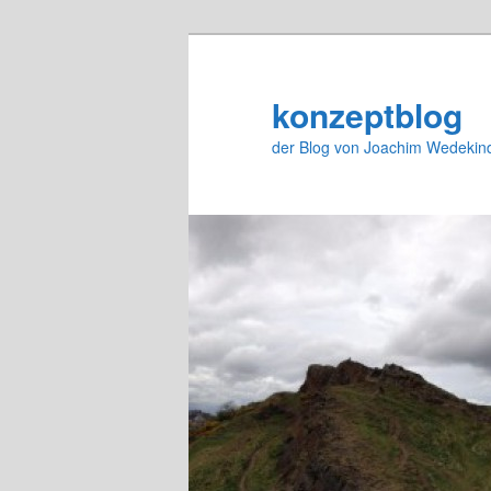
Zum
Zum
primären
sekundären
Inhalt
Inhalt
konzeptblog
springen
springen
der Blog von Joachim Wedekin