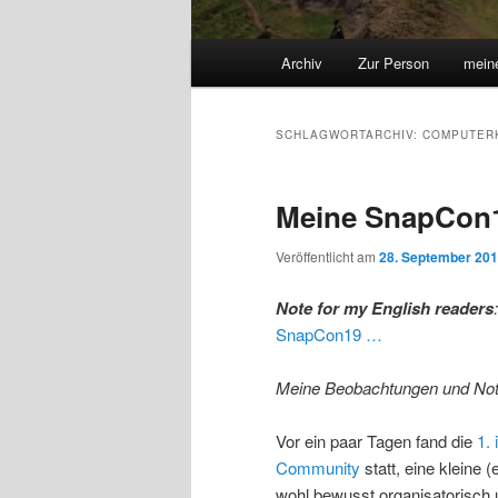
Hauptmenü
Archiv
Zur Person
mein
SCHLAGWORTARCHIV:
COMPUTER
Meine SnapCon
Veröffentlicht am
28. September 20
Note for my English readers
SnapCon19 …
Meine Beobachtungen und Noti
Vor ein paar Tagen fand die
1.
Community
statt, eine kleine 
wohl bewusst organisatorisch u