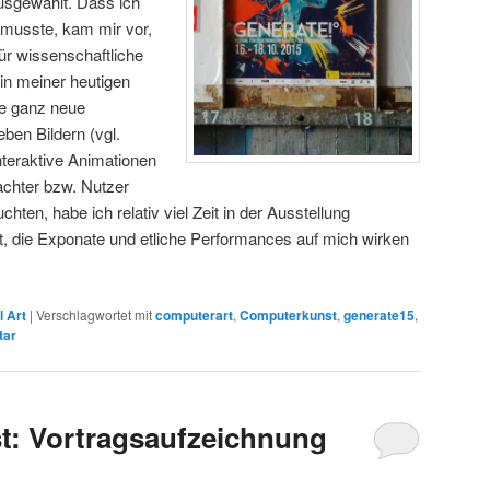
sgewählt. Dass ich
musste, kam mir vor,
ür wissenschaftliche
in meiner heutigen
ne ganz neue
ben Bildern (vgl.
nteraktive Animationen
rachter bzw. Nutzer
hten, habe ich relativ viel Zeit in der Ausstellung
t, die Exponate und etliche Performances auf mich wirken
l Art
|
Verschlagwortet mit
computerart
,
Computerkunst
,
generate15
,
tar
t: Vortragsaufzeichnung