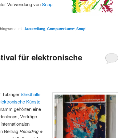
unter Verwendung von
Snap!
hlagwortet mit
Ausstellung
,
Computerkunst
,
Snap!
val für elektronische
r Tübinger
Shedhalle
lektronische Künste
gramm gehörten eine
deoloops, Vorträge
nternationalen
n Beitrag
Recoding &