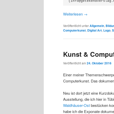
(info@getekendverslag.
Weiterlesen
→
Veröffentlicht unter
Allgemein
,
Bildu
Computerkunst
,
Digital Art
,
Logo
,
S
Kunst & Compu
Veröffentlicht am
24. Oktober 2016
Einer meiner Themenschwerpunkt
Computerkunst. Das dokument
Neu ist dort jetzt eine Kurzdok
Ausstellung, die ich hier in Tü
Waldhäuser-Ost
bestücken kon
habe ich die Exponate dokumen