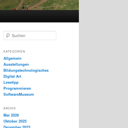
S
u
c
h
KATEGORIEN
e
Allgemein
n
Ausstellungen
Bildungstechnologisches
Digital Art
Lesetipp
Programmieren
SoftwareMuseum
ARCHIV
Mai 2026
Oktober 2025
Dezember 2023