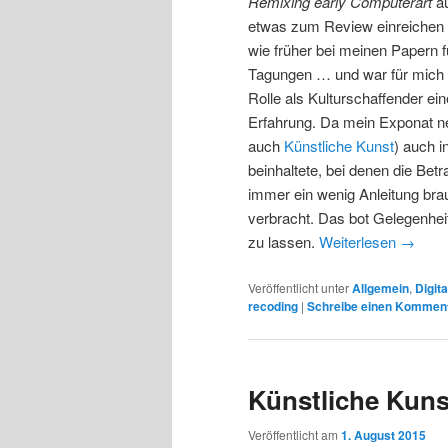
Remixing early Computerart
au
etwas zum Review einreichen 
wie früher bei meinen Papern f
Tagungen … und war für mich 
Rolle als Kulturschaffender ei
Erfahrung. Da mein Exponat ne
auch
Künstliche Kunst
) auch i
beinhaltete, bei denen die Bet
immer ein wenig Anleitung brauc
verbracht. Das bot Gelegenhei
zu lassen.
Weiterlesen
→
Veröffentlicht unter
Allgemein
,
Digita
recoding
|
Schreibe einen Kommen
Künstliche Kuns
Veröffentlicht am
1. August 2015