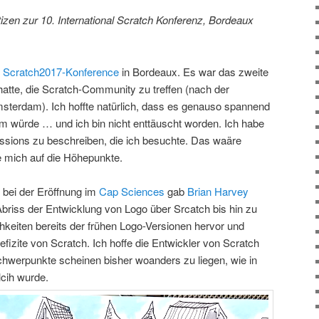
en zur 10. International Scratch Konferenz, Bordeaux
e
Scratch2017-Konference
in Bordeaux. Es war das zweite
hatte, die Scratch-Community zu treffen (nach der
sterdam). Ich hoffte natürlich, dass es genauso spannend
 würde … und ich bin nicht enttäuscht worden. Ich habe
Sessions zu beschreiben, die ich besuchte. Das waäre
e mich auf die Höhepunkte.
 bei der Eröffnung im
Cap Sciences
gab
Brian Harvey
Abriss der Entwicklung von Logo über Srcatch bis hin zu
hkeiten bereits der frühen Logo-Versionen hervor und
izite von Scratch. Ich hoffe die Entwickler von Scratch
Schwerpunkte scheinen bisher woanders zu liegen, wie in
lcih wurde.