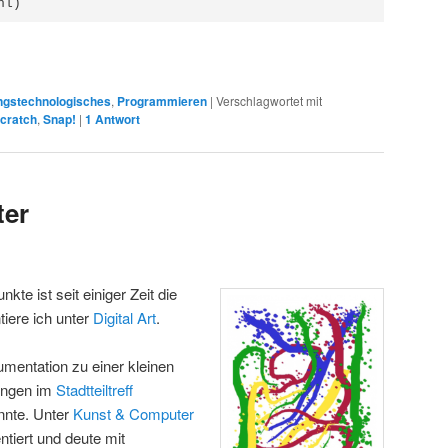
nl)
ngstechnologisches
,
Programmieren
|
Verschlagwortet mit
cratch
,
Snap!
|
1
Antwort
ter
e ist seit einiger Zeit die
iere ich unter
Digital Art
.
umentation zu einer kleinen
bingen im
Stadtteiltreff
nte. Unter
Kunst & Computer
tiert und deute mit