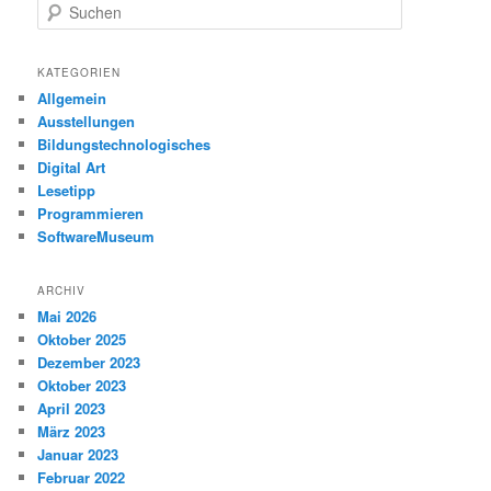
S
u
c
h
KATEGORIEN
e
Allgemein
n
Ausstellungen
Bildungstechnologisches
Digital Art
Lesetipp
Programmieren
SoftwareMuseum
ARCHIV
Mai 2026
Oktober 2025
Dezember 2023
Oktober 2023
April 2023
März 2023
Januar 2023
Februar 2022