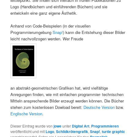
Mittelpunkt. Sie finden sich vielfach in frühen Publikationen zu
Logo (Handbüchern und einführenden Büchern) und sie
entwickeln eine ganz eigene Ästhetik.
Anhand von Code-Beispielen (in der visuellen
Programmierumgebung
Snap!
) kann die Entstehung dieser Bilder
leicht nachvollzogen werden. Wer Freude
an abstrakt-geometrischen Grafiken hat, wird vielfältige
Anregungen finden, wie mit einfachen programmier- technischen
Mitteln ansprechende Bilder erzeugt werden können. Die Bücher
stehen zum kostenlosen Dowload bereit:
Deutsche Version
bzw.
Englische Version
.
Dieser Eintrag wurde von
jowe
unter
Digital Art
,
Programmieren
veröffentlicht und mit
Logo
,
Schildkrötengrafik
,
Snap!
,
turtle graphic
verschlagwortet. Setze ein Lesezeichen für den
Permalink
.