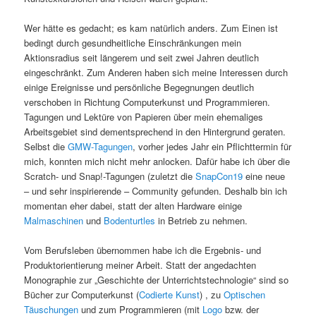
Wer hätte es gedacht; es kam natürlich anders.
Zum Einen ist
bedingt durch gesundheitliche Einschränkungen mein
Aktionsradius seit längerem und seit zwei Jahren deutlich
eingeschränkt. Zum Anderen haben sich meine Interessen durch
einige Ereignisse und persönliche Begegnungen deutlich
verschoben in Richtung Computerkunst und Programmieren.
Tagungen und Lektüre von Papieren über mein ehemaliges
Arbeitsgebiet sind dementsprechend in den Hintergrund geraten.
Selbst die
GMW-Tagungen
, vorher jedes Jahr ein Pflichttermin für
mich, konnten mich nicht mehr anlocken. Dafür habe ich über die
Scratch- und Snap!-Tagungen (zuletzt die
SnapCon19
eine neue
– und sehr inspirierende – Community gefunden. Deshalb bin ich
momentan eher dabei, statt der alten Hardware einige
Malmaschinen
und
Bodenturtles
in Betrieb zu nehmen.
Vom Berufsleben übernommen habe ich die Ergebnis- und
Produktorientierung meiner Arbeit. Statt der angedachten
Monographie zur „Geschichte der Unterrichtstechnologie“ sind so
Bücher zur Computerkunst (
Codierte Kunst
) , zu
Optischen
Täuschungen
und zum Programmieren (mit
Logo
bzw. der