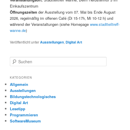
Einkaufszentrum
Öffnungszeiten
der Ausstellung vom 07. Mai bis Ende August
2026, regelmäßig im offenen Café (Di 15-17h, Mi 10-12 h) und
während der Veranstaltungen (siehe Homepage
www.stadtteiltreff-
wanne.de
)
Veröffentlicht unter
Ausstellungen
,
Digital Art
S
u
c
h
KATEGORIEN
e
Allgemein
n
Ausstellungen
Bildungstechnologisches
Digital Art
Lesetipp
Programmieren
SoftwareMuseum