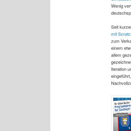
Wenig ver
deutschsp
Seit kurz
mit Scrat
zum Verka
einem etwa
allem geze
gezeichnet
Iteration 
eingeführt
Nachvollzu