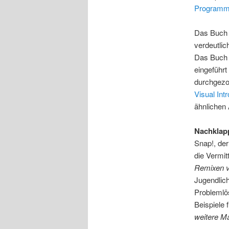
Programmi
Das Buch 
verdeutlic
Das Buch 
eingeführt
durchgezog
Visual Int
ähnlichen
Nachklap
Snap!, de
die Vermit
Remixen 
Jugendlich
Problemlö
Beispiele 
weitere Ma