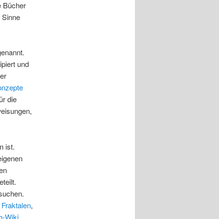
e Bücher
 Sinne
enannt.
piert und
er
onzepte
ür die
weisungen,
 ist.
eigenen
en
teilt.
suchen.
u
Fraktalen
,
h-Wiki
.