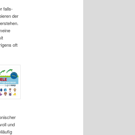
 falls-
ieren der
verstehen.
meine
it
igens oft
onischer
voll und
iläufig