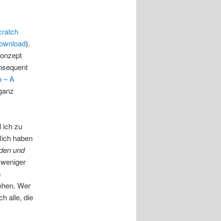
cratch
ownload
).
Konzept
onsequent
h – A
ganz
l ich zu
Mich haben
den und
 weniger
s
ehen. Wer
h alle, die