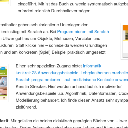
eingeführt. Mir ist das Buch zu wenig systematisch aufgeba
erfordert reichlich Durchhaltevermögen.
rnsthafter gehen schulorientierte Unterlagen den
ereinstieg mit Scratch an. Bei
Programmieren mit
Scratch
n Ullwer geht es um Objekte, Methoden, Variablen und
rukturen. Statt klicke hier – schiebe da werden Grundlagen
 und am konkreten (Spiel) Beispiel praktisch umgesetzt.
Einen sehr speziellen Zugang bietet
Informatik
konkret: 28 Anwendungsbeispiele. Lehrplanthemen erarbeite
Scratch
programmieren – auf medizinische Kontexte anwen
Kerstin Strecker. Hier werden anhand fachlich motivierter
Anwendungsbeispiele u.a. Algorithmik, Datenformaten, Cod
Modellierung behandelt. Ich finde diesen Ansatz sehr sympa
zielführend.
azit
: Mir gefallen die beiden didaktisch geprägten Bücher von Ullwer
m besten. Deren Adressaten sind aber eher Lehrer und Eltern und nic