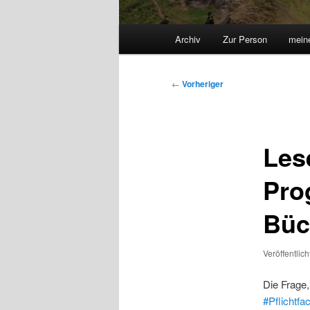
Hauptmenü
Archiv
Zur Person
mein
Beitragsnavigation
←
Vorheriger
Les
Pro
Büc
Veröffentlic
Die Frage
#Pflichtfa