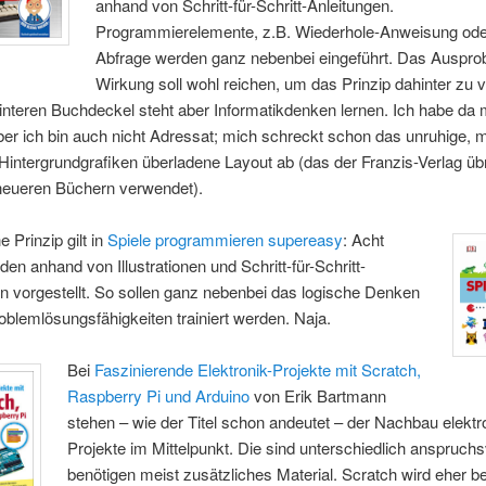
anhand von Schritt-für-Schritt-Anleitungen.
Programmierelemente, z.B. Wiederhole-Anweisung oder
Abfrage werden ganz nebenbei eingeführt. Das Ausprob
Wirkung soll wohl reichen, um das Prinzip dahinter zu 
nteren Buchdeckel steht aber Informatikdenken lernen. Ich habe da 
ber ich bin auch nicht Adressat; mich schreckt schon das unruhige, m
Hintergrundgrafiken überladene Layout ab (das der Franzis-Verlag übr
 neueren Büchern verwendet).
 Prinzip gilt in
Spiele programmieren supereasy
: Acht
den anhand von Illustrationen und Schritt-für-Schritt-
n vorgestellt. So sollen ganz nebenbei das logische Denken
oblemlösungsfähigkeiten trainiert werden. Naja.
Bei
Faszinierende Elektronik-Projekte mit
Scratch,
Raspberry Pi
und Arduino
von Erik Bartmann
stehen – wie der Titel schon andeutet – der Nachbau elektr
Projekte im Mittelpunkt. Die sind unterschiedlich anspruchs
benötigen meist zusätzliches Material. Scratch wird eher be