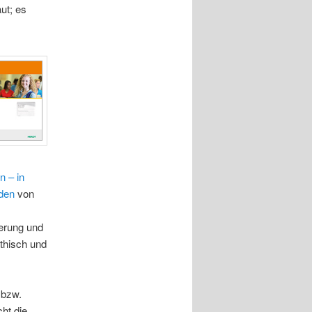
ut; es
n – in
den
von
ierung und
thisch und
 bzw.
ht die