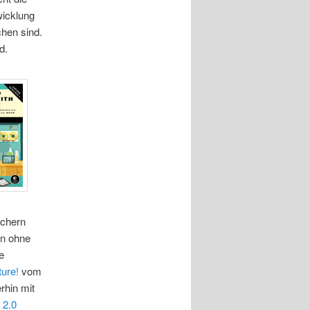
wicklung
chen sind.
d.
üchern
en ohne
e
ure!
vom
hin mit
 2.0