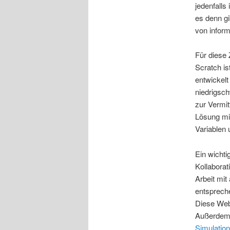
jedenfalls
es denn g
von infor
Für diese 
Scratch is
entwickelt
niedrigsch
zur Vermit
Lösung mit
Variablen 
Ein wichti
Kollaborat
Arbeit mit
entspreche
Diese Webs
Außerdem 
Simulatio