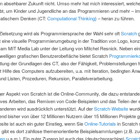
 in absehbarer Zukunft nicht. Umso mehr hat mich interessiert, welch
ibt, um Kinder und Jugendliche an das Programmieren und mehr – im
matischem Denken (CT:
Computational Thinking
) – heran zu führen.
Zielsetzung wird als Programmiersprache der Wahl sehr oft
Scratch
g
t eine visuelle Programmierumgebung in der Tradition von Logo, konzi
 am MIT Media Lab unter der Leitung von Mitchel Resnick. Neben ein
welligen grafischen Benutzerobefläche bietet Scratch
Programmierk
tlung der Grundlagen des CT, also der Fähigkeit, Problemstellungen f
 Hilfe des Computers aufzubereiten, u.a. mit Iteration, bedingten An
und Listen, Prozeduren, Rekursion, Parallelverarbeitung.
ger Aspekt von Scratch ist die Online-Community, die dazu entstanden
ives Arbeiten, das Remixen von Code-Beispielen und das Teilen der 
 anderen wird ausdrücklich unterstützt. Auf der
Scratch-Website
wurd
nd bisher von über 12 Millionen Nutzern über 15 Millionen Projekte ge
ite ist auch ein guter Einstieg, wenn Sie
Online-Tutorials
in Scratch 
gibt es dort zahllose themenorientierte Beispielsammlungen (z.B. z
nen
u.a.m.). Ein guter Zugang ist auch das (deutschsprachige)
Scratc