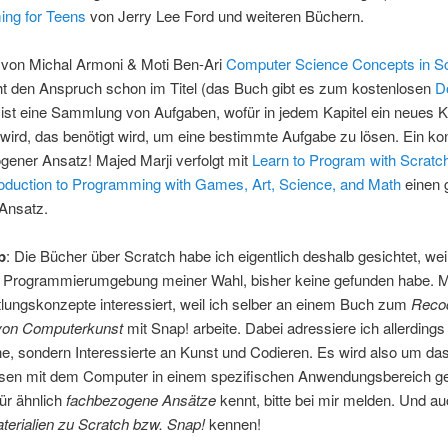
ng for Teens
von Jerry Lee Ford und weiteren Büchern.
von Michal Armoni & Moti Ben-Ari
Computer Science Concepts in S
ht den Anspruch schon im Titel (das Buch gibt es zum kostenlosen
D
ist eine Sammlung von Aufgaben, wofür in jedem Kapitel ein neues 
 wird, das benötigt wird, um eine bestimmte Aufgabe zu lösen. Ein k
ener Ansatz! Majed Marji verfolgt mit
Learn to Program with Scratc
roduction to Programming with Games, Art, Science, and Math
einen 
 Ansatz.
p
: Die Bücher über Scratch habe ich eigentlich deshalb gesichtet, wei
r Programmierumgebung meiner Wahl, bisher keine gefunden habe. 
tlungskonzepte interessiert, weil ich selber an einem Buch zum
Reco
von Computerkunst
mit Snap! arbeite. Dabei adressiere ich allerdings
e, sondern Interessierte an Kunst und Codieren. Es wird also um da
sen mit dem Computer in einem spezifischen Anwendungsbereich g
für ähnlich
fachbezogene Ansätze
kennt, bitte bei mir melden. Und auc
terialien zu Scratch bzw. Snap!
kennen!