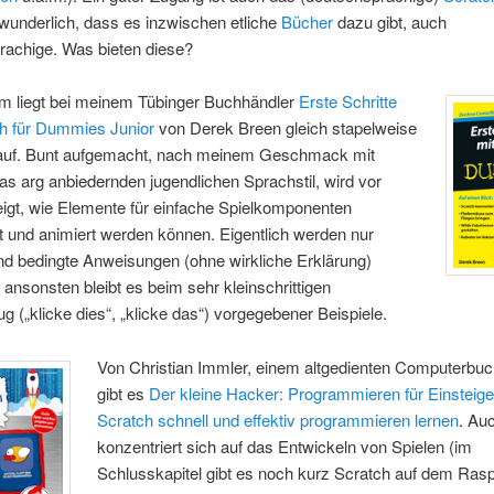
wunderlich, dass es inzwischen etliche
Bücher
dazu gibt, auch
rachige. Was bieten diese?
em liegt bei meinem Tübinger Buchhändler
Erste Schritte
ch für Dummies Junior
von Derek Breen gleich stapelweise
uf. Bunt aufgemacht, nach meinem Geschmack mit
s arg anbiedernden jugendlichen Sprachstil, wird vor
igt, wie Elemente für einfache Spielkomponenten
 und animiert werden können. Eigentlich werden nur
und bedingte Anweisungen (ohne wirkliche Erklärung)
, ansonsten bleibt es beim sehr kleinschrittigen
g („klicke dies“, „klicke das“) vorgegebener Beispiele.
Von Christian Immler, einem altgedienten Computerbuc
gibt es
Der kleine Hacker: Programmieren für Einsteiger
Scratch schnell und effektiv programmieren lernen
. Au
konzentriert sich auf das Entwickeln von Spielen (im
Schlusskapitel gibt es noch kurz Scratch auf dem Rasp