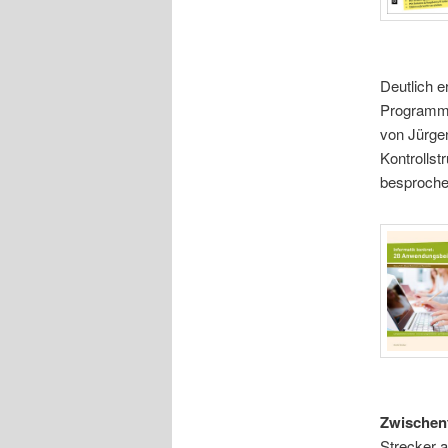
Deutlich e
Programmi
von Jürge
Kontrollst
besprochen
Zwischenf
Strecker a