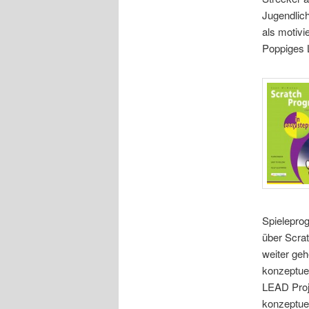
Jugendlich
als motivi
Poppiges 
Spielepro
über Scrat
weiter geh
konzeptuel
LEAD Proj
konzeptuel