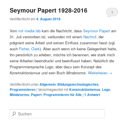
Seymour Papert 1928-2016
1
Veröffentlicht am
4. August 2016
Vom
mit media lab
kam die Nachricht, dass
Seymour Papert
am
31. Juli verstorben ist, verbunden mit einem
Nachruf
, der
prägnant seine Arbeit und seinen Einfluss zusammen fasst (vgl.
auch
Fisher
,
Clark
). Aber auch wenn ich keine Gelegenheit hatte,
ihn persönlich zu erleben, möchte ich benennen, wie stark mich
seine Arbeiten beeindruckt und beeinflusst haben: Natürlich die
Programmiersprache
Logo
, aber dazu sein Konzept des
Konstruktionismus
und sein Buch
Mindstorms
.
Weiterlesen
→
Veröffentlicht unter
Allgemein
,
Bildungstechnologisches
,
Programmieren
|
Verschlagwortet mit
Konstruktionismus
,
Logo
,
Mindstorms
,
Papert
,
Programmieren für Alle
|
1
Antwort
S
u
c