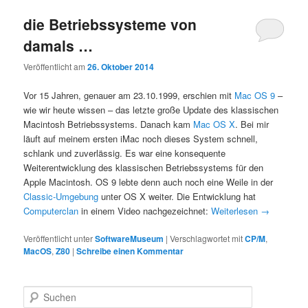
die Betriebssysteme von
damals …
Veröffentlicht am
26. Oktober 2014
Vor 15 Jahren, genauer am 23.10.1999, erschien mit
Mac OS 9
–
wie wir heute wissen – das letzte große Update des klassischen
Macintosh Betriebssystems. Danach kam
Mac OS X
. Bei mir
läuft auf meinem ersten iMac noch dieses System schnell,
schlank und zuverlässig. Es war eine konsequente
Weiterentwicklung des klassischen Betriebssystems für den
Apple Macintosh. OS 9 lebte denn auch noch eine Weile in der
Classic-Umgebung
unter OS X weiter. Die Entwicklung hat
Computerclan
in einem Video nachgezeichnet:
Weiterlesen
→
Veröffentlicht unter
SoftwareMuseum
|
Verschlagwortet mit
CP/M
,
MacOS
,
Z80
|
Schreibe einen Kommentar
S
u