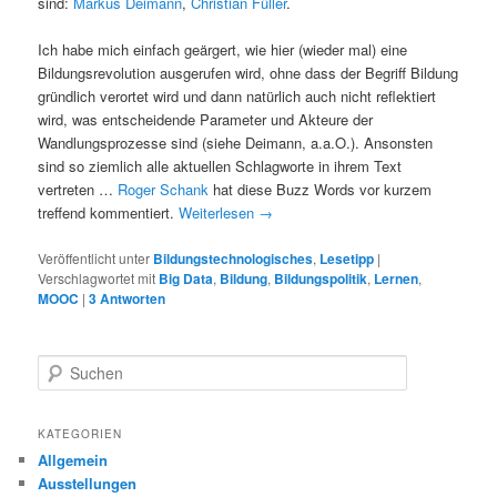
sind:
Markus Deimann
,
Christian Füller
.
Ich habe mich einfach geärgert, wie hier (wieder mal) eine
Bildungsrevolution ausgerufen wird, ohne dass der Begriff Bildung
gründlich verortet wird und dann natürlich auch nicht reflektiert
wird, was entscheidende Parameter und Akteure der
Wandlungsprozesse sind (siehe Deimann, a.a.O.). Ansonsten
sind so ziemlich alle aktuellen Schlagworte in ihrem Text
vertreten …
Roger Schank
hat diese Buzz Words vor kurzem
treffend kommentiert.
Weiterlesen
→
Veröffentlicht unter
Bildungstechnologisches
,
Lesetipp
|
Verschlagwortet mit
Big Data
,
Bildung
,
Bildungspolitik
,
Lernen
,
MOOC
|
3
Antworten
S
u
c
h
KATEGORIEN
e
Allgemein
n
Ausstellungen