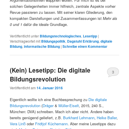
Argumentationslinien wappnen wollen. Für mich ist es bei
solchen Gelegenheiten immer hilfreich, zentrale Aspekte vorher
Revue passieren zu lassen. Mit seiner klaren Gliederung, den
kompakten Darstellungen und Zusammenfassungen ist
Mehr als
0 und 1
dafür die ideale Grundlage.
Veröffentlicht unter
Bildungstechnologisches
,
Lesetipp
|
Verschlagwortet mit
Bildungspolitik
,
Dagstuhl Erklärung
,
digitale
Bildung
,
informatische BIldung
|
Schreibe einen Kommentar
(Kein) Lesetipp: Die digitale
3
Bildungsrevolution
Veröffentlicht am
14. Januar 2016
Eigentlich wollte ich eine Buchbesprechung zu
Die digitale
Bildungsrevolution
(
Dräger
&
Müller-Eiselt
, 2015, 240 S.,
München: DVA) schreiben. Mach ich aber nicht. Andere haben
bereits genügend geliefert, z.B.
Burkhard Lehmann
,
Heike Baller
,
Vera Linß
oder
Fridtjof Küchemann
. Aber meine Lesetipps dazu