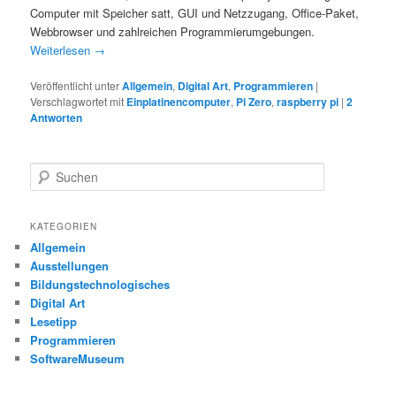
Computer mit Speicher satt, GUI und Netzzugang, Office-Paket,
Webbrowser und zahlreichen Programmierumgebungen.
Weiterlesen
→
Veröffentlicht unter
Allgemein
,
Digital Art
,
Programmieren
|
Verschlagwortet mit
Einplatinencomputer
,
Pi Zero
,
raspberry pi
|
2
Antworten
S
u
c
h
KATEGORIEN
e
Allgemein
n
Ausstellungen
Bildungstechnologisches
Digital Art
Lesetipp
Programmieren
SoftwareMuseum