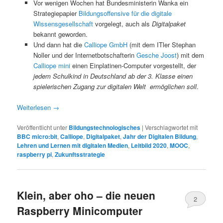
Vor wenigen Wochen hat Bundesministerin Wanka ein
Strategiepapier
Bildungsoffensive für die digitale
Wissensgesellschaft
vorgelegt, auch als
Digitalpaket
bekannt geworden.
Und dann hat die
Calliope GmbH
(mit dem ITler Stephan
Noller und der Internetbotschafterin
Gesche Joost
) mit dem
Calliope mini
einen Einplatinen-Computer vorgestellt, der
jedem Schulkind in Deutschland ab der 3. Klasse einen
spielerischen Zugang zur digitalen Welt ermöglichen soll
.
Weiterlesen
→
Veröffentlicht unter
Bildungstechnologisches
|
Verschlagwortet mit
BBC micro:bit
,
Calliope
,
Digitalpaket
,
Jahr der Digitalen Bildung
,
Lehren und Lernen mit digitalen Medien
,
Leitbild 2020
,
MOOC
,
raspberry pi
,
Zukunftsstrategie
Klein, aber oho – die neuen
2
Raspberry Minicomputer